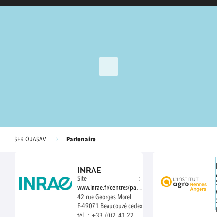
Partenaire
SFR QUASAV
INRAE
Site :
www.inrae.fr/centres/pays-
loire
42 rue Georges Morel
F-49071 Beaucouzé cedex
tél. : +33 (0)2 41 22 56